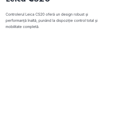
Controlerul Leica CS20 oferă un design robust și
performanță înaltă, punând la dispoziție control total și
mobilitate completă.
Performanță avansată
Eficiență și economie de timp