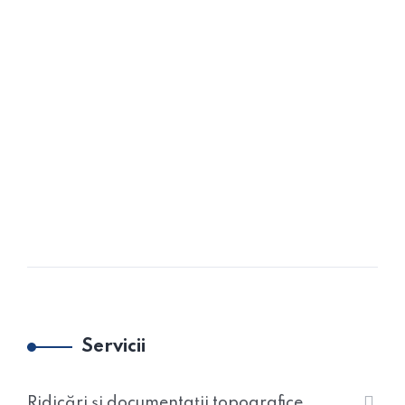
Conectivitate și versatilitate
Servicii
Ridicări și documentații topografice