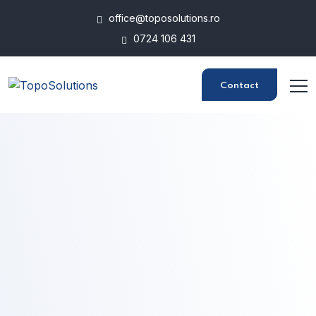
office@toposolutions.ro
0724 106 431
Contact